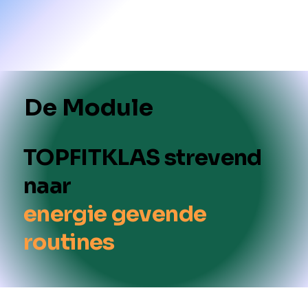
De Module
TOPFITKLAS strevend
naar
energie gevende
routines